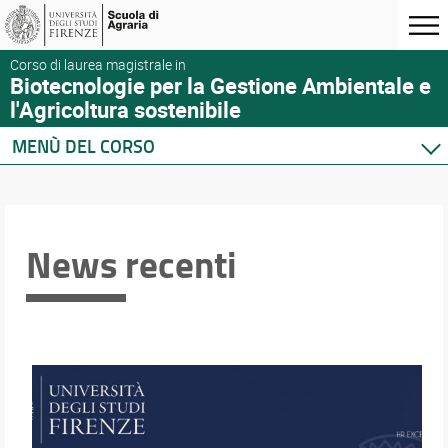
Corso di laurea magistrale in
Biotecnologie per la Gestione Ambientale e
l'Agricoltura sostenibile
MENÙ DEL CORSO
Home
Corso di studio
Didattica
News recenti
Docenti
Orario e calendari