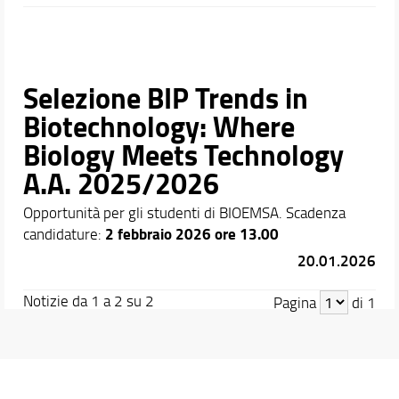
apprezzamento
di un
, ogni contributo sarà utile per
perfezionare la qualità dei Corsi di Studio o di
L’anonimato è garantito
Dottorato.
poiché il sistema
non traccia i dati anagrafici né gli indirizzi IP e non invia
Selezione BIP Trends in
e-mail automatiche. Chi riceve il messaggio vedrà
Biotechnology: Where
esclusivamente il testo scritto, senza possibilità di
risalire all'autore.
Biology Meets Technology
A.A. 2025/2026
Opportunità per gli studenti di BIOEMSA. Scadenza
2 febbraio 2026 ore 13.00
candidature:
20.01.2026
Notizie da 1 a 2 su 2
Pagina
di 1